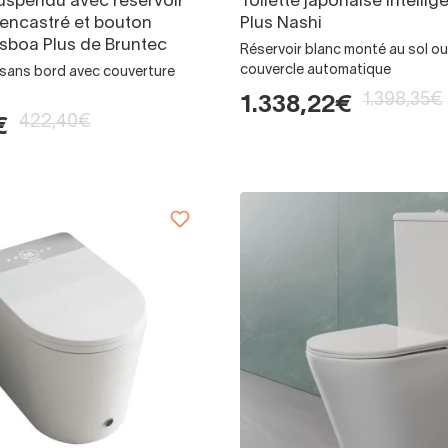
spendu avec réservoir
Toilette japonaise intelli
encastré et bouton
Plus Nashi
isboa Plus de Bruntec
Réservoir blanc monté au sol ou
couvercle automatique
t sans bord avec couverture
1.398,35€
1.338,22€
422,40€
€