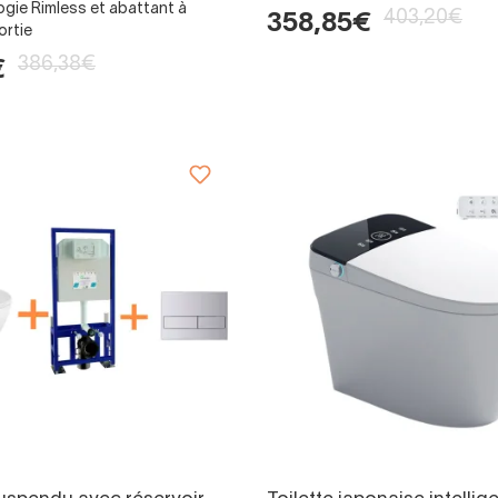
gie Rimless et abattant à
403,20€
358,85€
ortie
386,38€
€