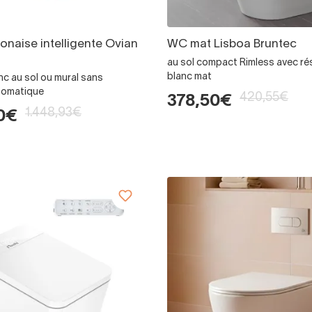
ponaise intelligente Ovian
WC mat Lisboa Bruntec
au sol compact Rimless avec ré
blanc mat
nc au sol ou mural sans
tomatique
420,55€
378,50€
1.448,93€
0€