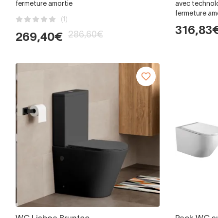
fermeture amortie
avec technolo
fermeture am
(1)
316,83
286,60€
269,40€