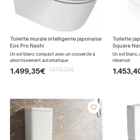
Toilette murale intelligente japonaise
Toilette ja
Eos Pro Nashi
Square Na
Un sol blanc compact avec un couvercle à
Un sol blanc,
amortissement automatique
réservoir
1.679,00€
1.499,35€
1.453,4