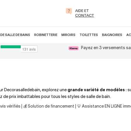
AIDE ET
CONTACT
DE SALLE DE BAINS
ROBINETTERIE
MIROIRS
TOILETTES
BAIGNOIRES
AC
Payez en 3 versements sa
Sur Decorasalledebain, explorez une
grande variété de modèles
: 
z de prix imbattables pour tous les styles de salle de bain.
is vérifiés | 💰 Solution de financement | 💡 Assistance EN LIGNE imm