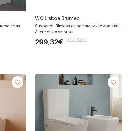
WC Lisboa Bruntec
servoir bas
Suspendu Rimless en noir mat avec abattant
à fermeture amortie
308,58€
299,32€