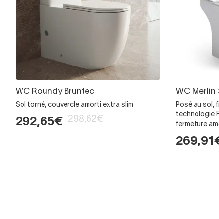
WC Roundy Bruntec
WC Merlin 
Sol torné, couvercle amorti extra slim
Posé au sol, fi
technologie 
298,62€
292,65€
fermeture am
269,91