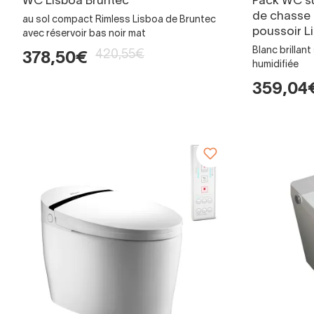
WC Lisboa Bruntec
Pack WC su
de chasse 
au sol compact Rimless Lisboa de Bruntec
poussoir L
avec réservoir bas noir mat
Blanc brillan
420,55€
378,50€
humidifiée
359,04