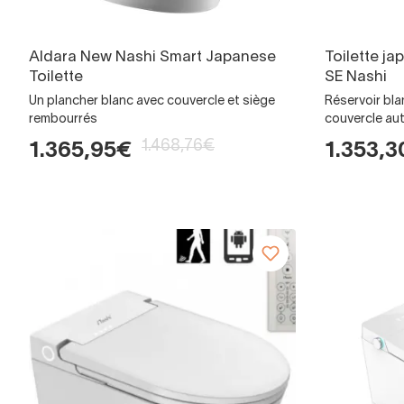
Aldara New Nashi Smart Japanese
Toilette ja
Toilette
SE Nashi
Un plancher blanc avec couvercle et siège
Réservoir bla
rembourrés
couvercle au
1.468,76€
1.365,95€
1.353,3