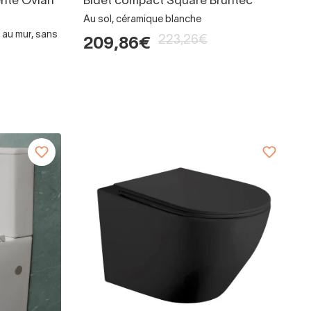
gente Ovian
Bidet compact Square Bruntec
Au sol, céramique blanche
 au mur, sans
223,26€
209,86€