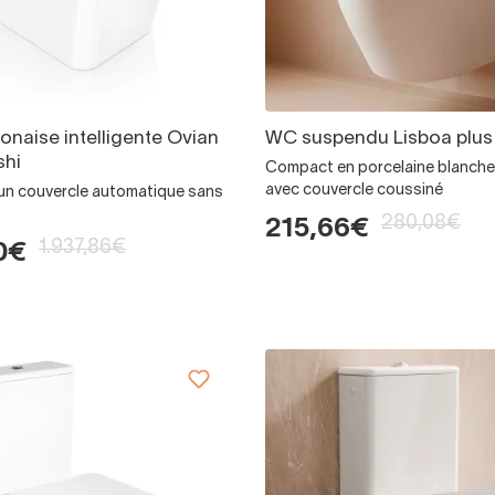
ponaise intelligente Ovian
WC suspendu Lisboa plus
shi
Compact en porcelaine blanche
avec couvercle coussiné
 un couvercle automatique sans
280,08€
215,66€
1.937,86€
0€