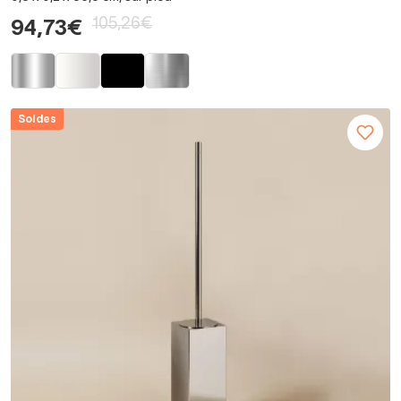
105,26€
94,73€
Soldes