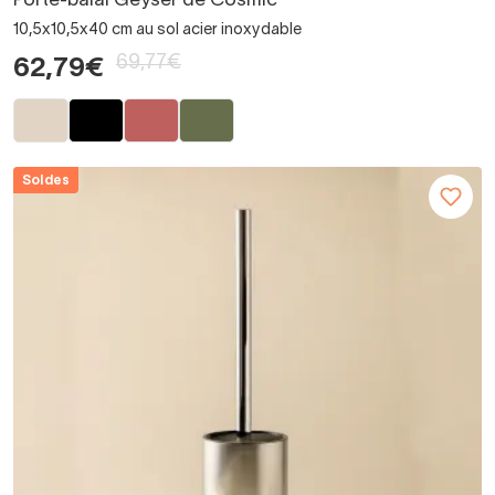
Porte-balai Geyser de Cosmic
10,5x10,5x40 cm au sol acier inoxydable
69,77€
62,79€
Soldes