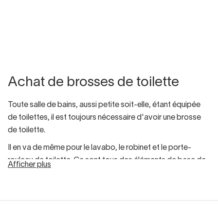
Achat de brosses de toilette
Toute salle de bains, aussi petite soit-elle, étant équipée
de toilettes, il est toujours nécessaire d'avoir une brosse
de toilette.
Il en va de même pour le lavabo, le robinet et le porte-
rouleau de toilette. Ce sont tous des éléments de base de
Afficher plus
toute salle de bains.
L'achat d'une brosse de toilette n'est pas une affaire
banale. Dans ce cas, vous réfléchirez sûrement à la pièce
que vous aimeriez le plus avoir et à
la meilleure façon de