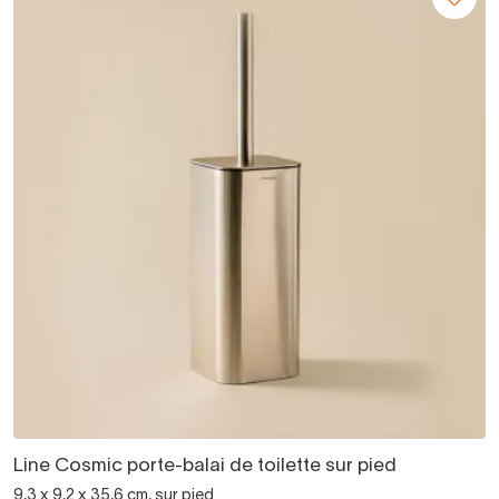
Line Cosmic porte-balai de toilette sur pied
9,3 x 9,2 x 35,6 cm, sur pied