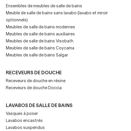
thermoconducteur ou d'un revêtement hydrophile. La
Ensembles de meubles de salle de bains
première option repose sur la chaleur générée par le miroir
Meuble de salle de bains sans lavabo (lavabo et miroir
qui dissipe la vapeur d'eau et l'empêche de s'embuer. La
optionnels)
deuxième option, le revêtement hydrophile, permet à l'eau
Meubles de salle de bains modernes
de se répartir uniformément sur la surface du miroir,
Meubles de salle de bains auxiliaires
empêchant ainsi les gouttelettes et la buée.
Meubles de salle de bains Visobath
Meubles de salle de bains Coycama
Votre miroir de salle de bains antibuée et lumineux
Meubles de salle de bains Salgar
au meilleur prix
Normalement, les miroirs de salle de bains antibuée
RECEVEURS DE DOUCHE
disposent également d’un éclairage LED. Ces miroirs de
Receveurs de douche en résine
salle de bains innovants et modernes sont vraiment
Receveurs de douche Doccia
pratiques et aussi beaux. Explorez notre catalogue et
vous verrez combien il y a de variété!
LAVABOS DE SALLE DE BAINS
Obtenez une bonne vision, gagnez du temps au moment
Vasques à poser
de vous faire beau ou belle et améliorez l'efficacité de
Lavabos encastrés
l'utilisation de la salle de bains avec un nouveau miroir de
Lavabos suspendus