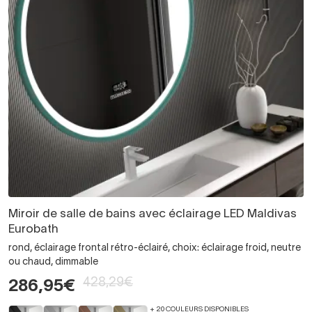
Miroir de salle de bains avec éclairage LED Maldivas
Eurobath
rond, éclairage frontal rétro-éclairé, choix: éclairage froid, neutre
ou chaud, dimmable
428,29€
286,95€
+ 20 COULEURS DISPONIBLES