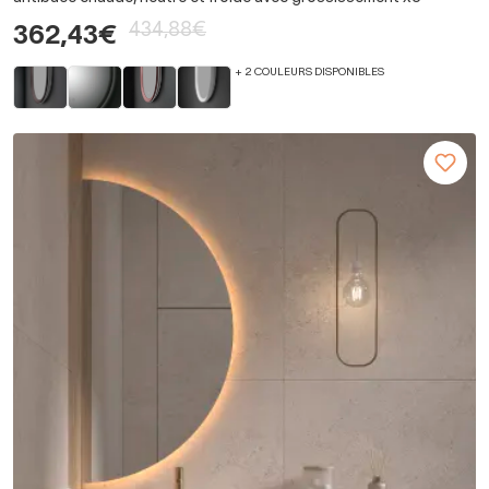
434,88€
362,43€
+ 2 COULEURS DISPONIBLES