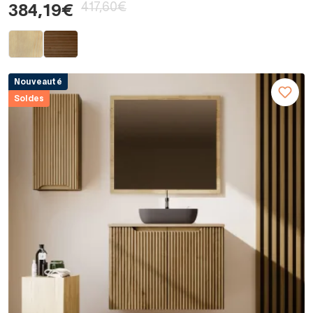
417,60€
384,19€
Nouveauté
Soldes