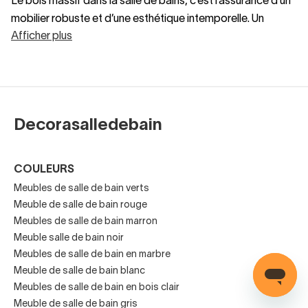
Le bois massif dans la salle de bains, c’est l’assurance d’un
mobilier robuste et d’une esthétique intemporelle. Un
Afficher plus
meuble de bain en bois massif apporte du caractère, se
patine joliment avec le temps et s’accorde avec des
ambiances scandinaves, contemporaines ou plus
traditionnelles.
Decorasalledebain
Robustesse et longévité au quotidien
COULEURS
Meubles de salle de bain verts
Meuble de salle de bain rouge
Un meuble de salle de bain en bois robuste, conçu en
Meubles de salle de bain marron
chêne, teck ou acacia, résiste aux sollicitations
Meuble salle de bain noir
quotidiennes. Les essences choisies pour notre mobilier de
Meubles de salle de bain en marbre
salle de bain en bois massif bénéficient d’un séchage
Meuble de salle de bain blanc
contrôlé et d’un traitement adapté aux milieux humides.
Meubles de salle de bain en bois clair
Résultat : stabilité, durabilité et structure solide, même en
Meuble de salle de bain gris