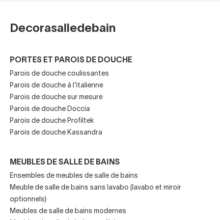
de grande hauteur ou bien au mur, si la baignoire est
adossée à un mur de la salle de bains.
Decorasalledebain
Robinets polyvalents, pour baignoire et
PORTES ET PAROIS DE DOUCHE
douche
: ceux-ci ont une pomme de douche mobile
Parois de douche coulissantes
et une sortie d'eau directe vers la baignoire. Ils sont
Parois de douche à l'italienne
généralement équipés d'un bouton pour choisir par
Parois de douche sur mesure
où l'eau doit sortir. Ce deuxième type, qui peut
Parois de douche Doccia
Parois de douche Profiltek
également avoir un design attrayant, est
Parois de douche Kassandra
couramment utilisé dans de nombreux foyers où la
baignoire est presque toujours utilisée comme
MEUBLES DE SALLE DE BAINS
douche. Pour ces cas, un robinet de baignoire et
Ensembles de meubles de salle de bains
douche est généralement installé au mur. Dans
Meuble de salle de bains sans lavabo (lavabo et miroir
certains cas, ils peuvent même être équipés d'un
optionnels)
pommeau de douche supérieur.
Meubles de salle de bains modernes