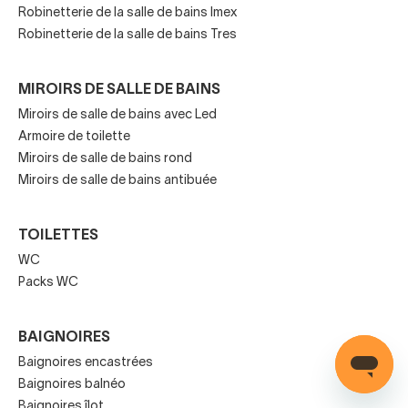
Robinetterie de la salle de bains Imex
Un robinet de baignoire, comme un robinet de douche,
Robinetterie de la salle de bains Tres
peut être classé selon l'installation, le mode de
fonctionnement ou le style.
MIROIRS DE SALLE DE BAINS
Miroirs de salle de bains avec Led
Armoire de toilette
Robinetterie de baignoire et
Miroirs de salle de bains rond
douche selon le mode
Miroirs de salle de bains antibuée
d'actionnement
TOILETTES
Dans ce cas, nous trouvons des robinets de baignoire de
WC
Packs WC
haute qualité et avec des systèmes d'économie d'eau de
ces trois types :
BAIGNOIRES
Robinetterie monocommande
: ces robinets
Baignoires encastrées
permettent de régler à la fois la température et
Baignoires balnéo
l'intensité du flux d'eau avec une seule commande. Ils
Baignoires îlot