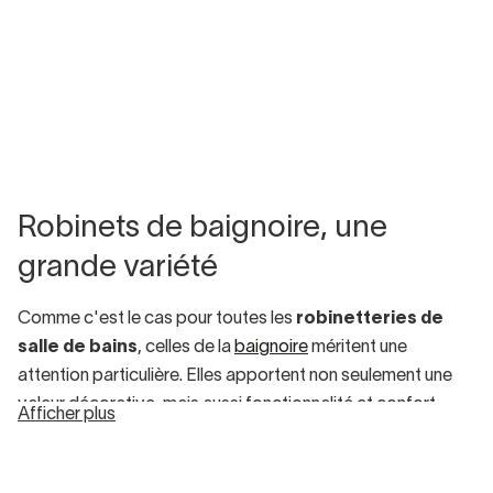
Robinets de baignoire, une
grande variété
Comme c'est le cas pour toutes les
robinetteries de
salle de bains
, celles de la
baignoire
méritent une
attention particulière. Elles apportent non seulement une
valeur décorative, mais aussi fonctionnalité et confort.
Afficher plus
Tout d'abord, il convient de distinguer entre :
Robinetterie pour baignoire îlot
: fixée au sol et