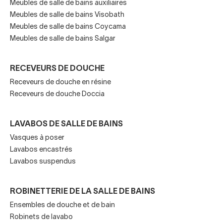
Meubles de salle de bains auxiliaires
Meubles de salle de bains Visobath
Meubles de salle de bains Coycama
Types de robinets pour douche
Meubles de salle de bains Salgar
et baignoire
RECEVEURS DE DOUCHE
Choisissez parmi notre large gamme de
Receveurs de douche en résine
robinetterie de
Receveurs de douche Doccia
baignoire
, économique et variée. Il y en a de design ou
plus classique, de nombreuses marques et gammes de
prix.
LAVABOS DE SALLE DE BAINS
Vasques à poser
Vous pouvez opter pour des couleurs vives, par exemple
Lavabos encastrés
dans les salles de bains pour enfants, ou pour le noir mat et
Lavabos suspendus
le blanc mat, très en vogue dans les salles de bains
scandinaves. Il y a aussi de nombreux adeptes des salles
de bains vintage modernisées, où abondent les robinets
ROBINETTERIE DE LA SALLE DE BAINS
dorés ou en or rose. Vous avez de nombreuses options à
Ensembles de douche et de bain
votre disposition ! Par où commençons-nous ?
Robinets de lavabo