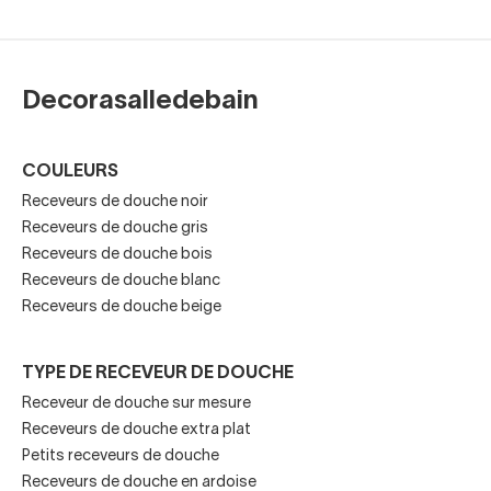
Un
receveur de douche style moderne
apporte une
touche minimaliste et élégante. Lignes droites, surface
extra-plate et finitions soignées: l’ensemble crée une
impression d’espace, même dans une petite pièce. Les
Decorasalledebain
receveurs de douche au design moderne s’associent
facilement à une paroi transparente pour un effet visuel
COULEURS
“walk-in” très actuel.
Receveurs de douche noir
Receveurs de douche gris
Receveurs de douche bois
Des matériaux innovants et durables
Receveurs de douche blanc
Receveurs de douche beige
Les receveurs de douche dernier cri utilisent des
TYPE DE RECEVEUR DE DOUCHE
composites haute densité, de la résine minérale ou du grès
Receveur de douche sur mesure
cérame affiné. Ces matériaux offrent rigidité, stabilité et
Receveurs de douche extra plat
résistance aux chocs. Ils garantissent une longue durée de
Petits receveurs de douche
vie tout en restant faciles à installer. Un receveur de douche
Receveurs de douche en ardoise