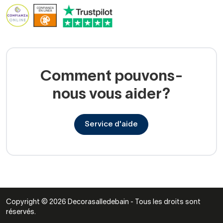
ardoise/béton
Les effets ardoise, pierre ou béton ciré apportent un
caractère contemporain très marqué. Les textures fines
rehaussent le rendu visuel et améliorent l’adhérence. Ce
Comment pouvons-
choix est privilégié dans les salles de bains design,
nous vous aider?
associées à des parois noires ou des accessoires en laiton
brossé.
Service d'aide
Choisir la bonne dimension et la
configuration adaptée
Copyright © 2026 Decorasalledebain - Tous les droits sont
réservés.
Formats standards et sur mesure