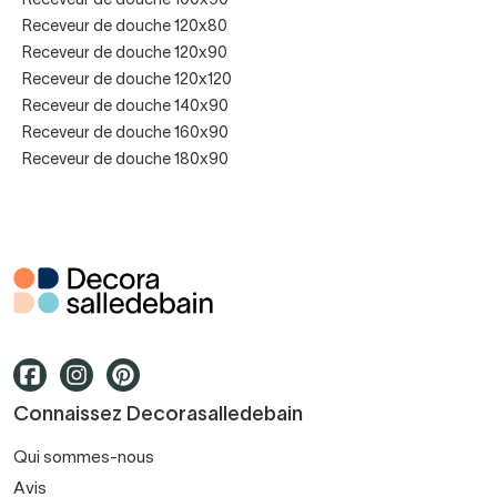
Receveur de douche 100x90
Les matériaux phares des
Receveur de douche 120x80
receveurs de douche design
Receveur de douche 120x90​
Receveur de douche 120x120​
Receveur de douche 140x90​
Receveur de douche 160x90
Résine minérale et gelcoat
Receveur de douche 180x90​
Plébiscités pour leur rendu chaleureux et leur toucher doux,
les receveurs en résine minérale recouverts de gel coat
présentent:
- une excellente résistance aux rayures,
- un coloris stable,
Connaissez Decorasalledebain
- une surface antidérapante,
Qui sommes-nous
- une réparabilité locale en cas de micro-choc.
Avis