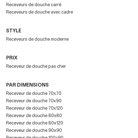
contemporain haut de gamme combine légèreté, solidité
Receveurs de douche carré
et look irréprochable.
Receveurs de douche avec cadre
STYLE
Sécurité et confort au quotidien
Receveurs de douche moderne
PRIX
Les surfaces antidérapantes sont désormais
Receveur de douche pas cher
incontournables. Beaucoup de receveurs de douche
contemporains affichent des classes d’adhérence
PAR DIMENSIONS
certifiées, pour une douche sûre même pieds mouillés.
Receveur de douche 70x70
L’écoulement optimisé, la bonde discrète et une pente
Receveur de douche 70x90​
intégrée offrent un confort d’utilisation réel, sans eau
Receveur de douche 70x120
stagnante.
Receveur de douche 80x80
Receveur de douche 80x120
Receveur de douche 90x90