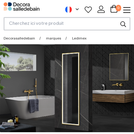
0
Decorasalledebain
marques
Ledimex