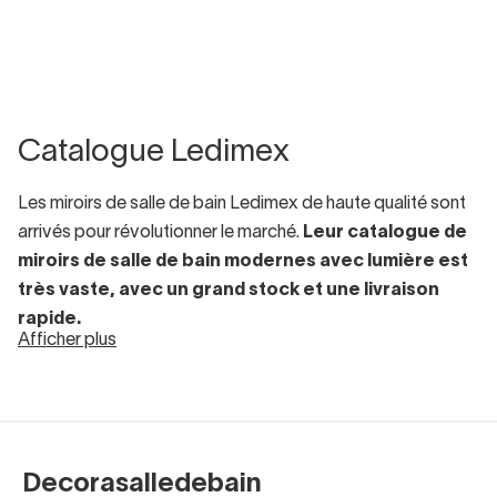
Catalogue Ledimex
Les miroirs de salle de bain Ledimex de haute qualité sont
arrivés pour révolutionner le marché.
Leur catalogue de
miroirs de salle de bain modernes avec lumière est
très vaste, avec un grand stock et une livraison
rapide.
Afficher plus
Les miroirs de salle de bain avec lumière led sont à
la mode
, en particulier dans les salles de bain de style
contemporain. Ils sont esthétiques et aussi fonctionnels,
car ils offrent une lumière froide, neutre ou chaude et
permettent souvent de se passer d'appliques ou de
Decorasalledebain