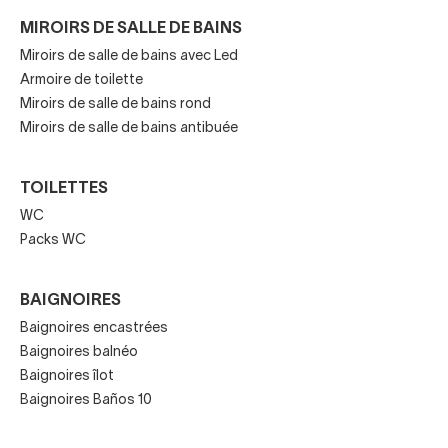
antichoc.
MIROIRS DE SALLE DE BAINS
Ils sont envoyés dans un emballage de protection
Miroirs de salle de bains avec Led
Armoire de toilette
maximale afin qu'ils ne soient pas endommagés
Miroirs de salle de bains rond
pendant le transport.
Miroirs de salle de bains antibuée
Ledimex et son
vaste catalogue de miroirs de salle de
bain avec lumière
si vous souhaitez avoir une salle de
TOILETTES
bain au look moderne et actuel.
WC
Packs WC
Ledimex est le choix idéal pour vous.
BAIGNOIRES
Baignoires encastrées
Baignoires balnéo
Baignoires îlot
Baignoires Baños 10