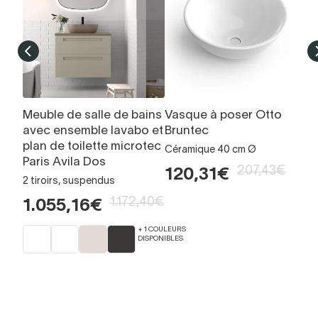
Meuble de salle de bains
Vasque à poser Otto
M
avec ensemble lavabo et
Bruntec
I
plan de toilette microtec
Céramique 40 cm Ø
m
Paris Avila Dos
207,43€
120,31€
1
2 tiroirs, suspendus
1.172,40€
1.055,16€
+ 1 COULEURS
DISPONIBLES