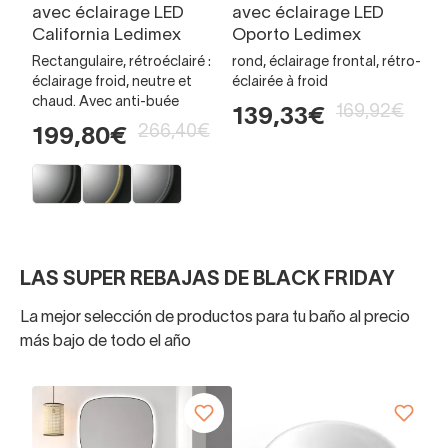
avec éclairage LED
avec éclairage LED
a
California Ledimex
Oporto Ledimex
T
Rectangulaire, rétroéclairé :
rond, éclairage frontal, rétro-
90
éclairage froid, neutre et
éclairée à froid
éc
chaud. Avec anti-buée
et
169,92€
139,33€
266,40€
199,80€
2
LAS SUPER REBAJAS DE BLACK FRIDAY
La mejor selección de productos para tu baño al precio
más bajo de todo el año