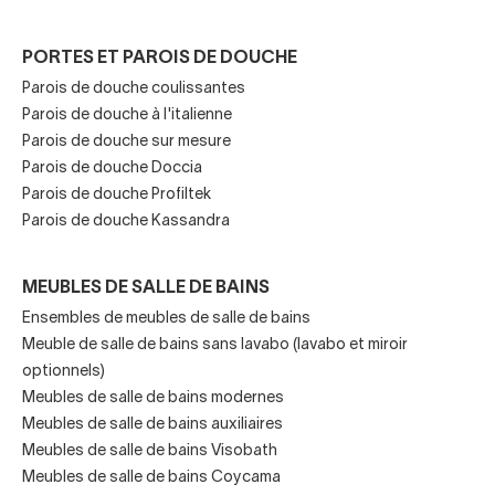
lampes.
A Ledimex leur catalogue est plein de miroirs de salle de
PORTES ET PAROIS DE DOUCHE
bains de
haute qualité, résistants, durables, au
Parois de douche coulissantes
design impeccable et avec les dernières
Parois de douche à l'italienne
technologies d'éclairage
et matériaux.
Parois de douche sur mesure
Parois de douche Doccia
L'offre Ledimex comprend des miroirs ronds,
Parois de douche Profiltek
rectangulaires, carrés, ovales, arrondis et à bords droits,
Parois de douche Kassandra
de différentes tailles, sans cadre ou avec des cadres
colorés. Idéal pour combiner avec des meubles de salle de
bain modernes!
MEUBLES DE SALLE DE BAINS
Ensembles de meubles de salle de bains
Les miroirs de salle de bain rétro-éclairés
peuvent être
Meuble de salle de bains sans lavabo (lavabo et miroir
éclairés de face ou de dos
, créant ainsi un effet
optionnels)
futuriste. C'est une nouvelle génération de miroirs de salle
Meubles de salle de bains modernes
de bains !
Meubles de salle de bains auxiliaires
Meubles de salle de bains Visobath
Dans Ledimex, le catalogue
Meubles de salle de bains Coycama