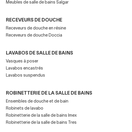
Meubles de salle de bains Salgar
combine innovation et design
Ces miroirs à LED ont
des caractéristiques qui les
RECEVEURS DE DOUCHE
différencient
de ceux d'autres fabricants et augmentent
Receveurs de douche en résine
leur durabilité:
Receveurs de douche Doccia
Les miroirs de Ledimex ont une épaisseur de 5 mm et
LAVABOS DE SALLE DE BAINS
ont 120 émetteurs de lumière par mètre linéaire. Cela
Vasques à poser
permet d'obtenir une lumière plus intense sans que
Lavabos encastrés
les points soient visibles.
Lavabos suspendus
Les LED sont encapsulées et protégées par un
ROBINETTERIE DE LA SALLE DE BAINS
cadre en aluminium dans leurs miroirs. De cette
Ensembles de douche et de bain
manière, la lumière est plus homogène et la chaleur
Robinets de lavabo
est absorbée.
Robinetterie de la salle de bains Imex
Robinetterie de la salle de bains Tres
Ils sont tous équipés d'un système de sécurité