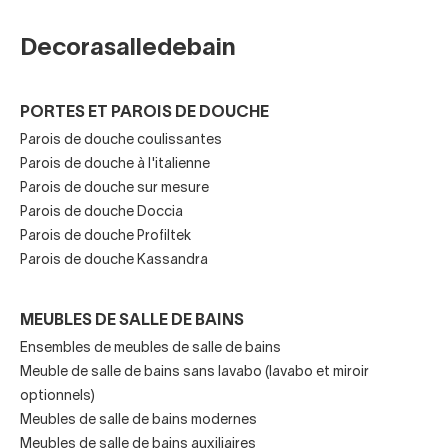
Ils ont également des
collections dans tous les styles
décoratifs les plus à la mode
, toujours avec de
bons
Decorasalledebain
matériaux et finitions
.
Visobath est une
entreprise de Cordoue
qui a été
PORTES ET PAROIS DE DOUCHE
fondée en 2012 avec l'intention d'innover et d'être créatif
Parois de douche coulissantes
dans la conception de
meubles de salle de bain
Parois de douche à l'italienne
fonctionnels, économiques
, mais toujours avec un
Parois de douche sur mesure
design contemporain
. Spécialisé dans les
meubles
Parois de douche Doccia
lavabos
, accessoires de salle de bains, lavabos,
miroirs
Parois de douche Profiltek
et appliques
, ce
fabricant national
s'engage
Parois de douche Kassandra
résolument dans la conception de
salles de bains
rénovées, très modernes et élégantes
.
MEUBLES DE SALLE DE BAINS
Les meubles de salle de bains Viso Bath ont des
lignes
Ensembles de meubles de salle de bains
droites et raffinées
, mais aussi
courbes et d'un air
Meuble de salle de bains sans lavabo (lavabo et miroir
plus classique
. Trouvez votre
meuble lavabo sur
optionnels)
pieds, mural
, avec
plus de rangements
ou plus léger.
Meubles de salle de bains modernes
Vous trouverez certainement ce que vous cherchez pour
Meubles de salle de bains auxiliaires