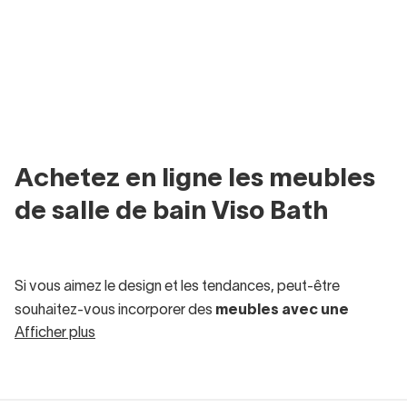
Achetez en ligne les meubles
de salle de bain Viso Bath
Si vous aimez le design et les tendances, peut-être
souhaitez-vous incorporer des
meubles avec une
Afficher plus
touche sophistiquée et différente
dans votre salle de
bain. Dans ce cas, les meubles de salle de bain Viso Bath
vous séduiront.