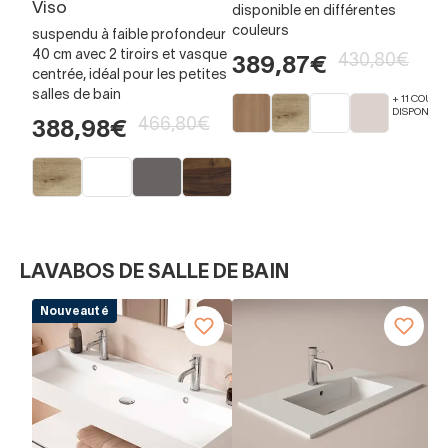
Viso
disponible en différentes
3
couleurs
suspendu à faible profondeur
40 cm avec 2 tiroirs et vasque
430,80€
389,87€
centrée, idéal pour les petites
salles de bain
+ 11 COULE
DISPONIBL
466,80€
388,98€
LAVABOS DE SALLE DE BAIN
Nouveauté