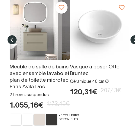
Meuble de salle de bains
Vasque à poser Otto
M
avec ensemble lavabo et
Bruntec
I
plan de toilette microtec
Céramique 40 cm Ø
m
Paris Avila Dos
207,43€
120,31€
1
2 tiroirs, suspendus
1.172,40€
1.055,16€
+ 1 COULEURS
DISPONIBLES