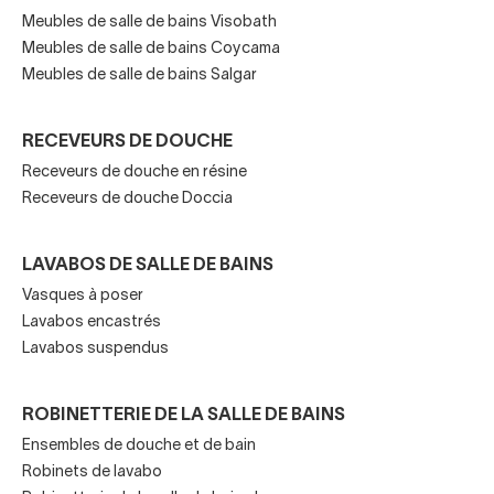
Meubles de salle de bains Visobath
votre salle de bains ou vos toilettes dans notre catalogue
Meubles de salle de bains Coycama
de meubles Viso Bath.
Meubles de salle de bains Salgar
RECEVEURS DE DOUCHE
Meubles de salle de bains Viso
Receveurs de douche en résine
Bath style nordique
Receveurs de douche Doccia
LAVABOS DE SALLE DE BAINS
L'entreprise andalouse de salles de bains dispose de
Vasques à poser
plusieurs séries de
meubles lavabos et de pièces
Lavabos encastrés
auxiliaires
inspirées du
style scandinave
, qui a une
Lavabos suspendus
prédilection pour le
bois clair et les tons neutres
afin
de renforcer la
luminosité maximale
dans les pièces.
ROBINETTERIE DE LA SALLE DE BAINS
Si vous voulez savoir quels sont les meubles de salle de
Ensembles de douche et de bain
bain Viso Bath avec un
air nordique
, vous avez la série
Robinets de lavabo