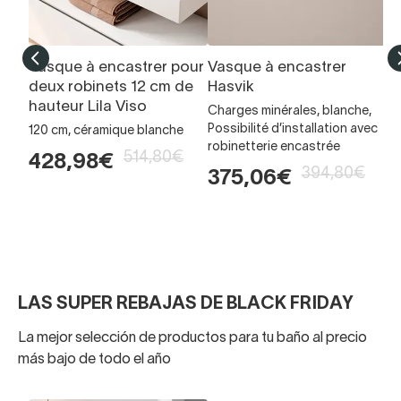
Vasque à encastrer pour
Vasque à encastrer
V
deux robinets 12 cm de
Hasvik
V
hauteur Lila Viso
Charges minérales, blanche,
en
Possibilité d’installation avec
de
120 cm, céramique blanche
robinetterie encastrée
514,80€
2
428,98€
394,80€
375,06€
LAS SUPER REBAJAS DE BLACK FRIDAY
La mejor selección de productos para tu baño al precio
más bajo de todo el año