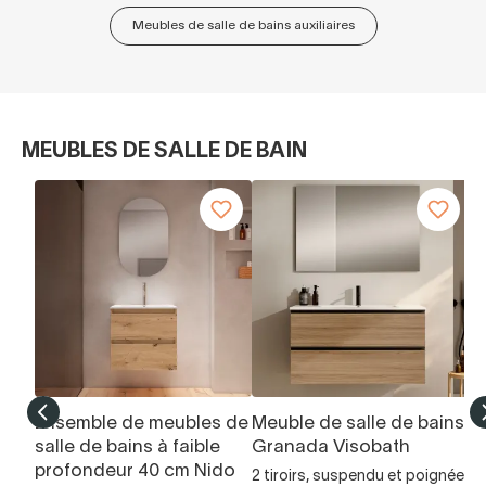
Meubles de salle de bains auxiliaires
MEUBLES DE SALLE DE BAIN
Ensemble de meubles de
Meuble de salle de bains
Ar
salle de bains à faible
Granada Visobath
m
profondeur 40 cm Nido
2 tiroirs, suspendu et poignée
re