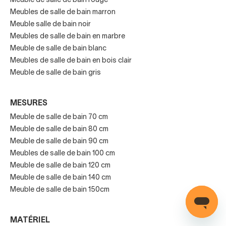
Meuble de salle de bain rouge
Meubles de salle de bain marron
Finalement, si vous aimez les styles classique, rétro ou
Meuble salle de bain noir
rustique et que votre salle de bains n'est pas trop petite,
Meubles de salle de bain en marbre
pensez à l’option d'installer l'un de nos meubles de salle de
Meuble de salle de bain blanc
bains sur pieds.
Meubles de salle de bain en bois clair
Meuble de salle de bain gris
Meubles de salle de bains sur
pieds victoriens
MESURES
Meuble de salle de bain 70 cm
Les
meubles de salle de bains classiques
, inspirés du
Meuble de salle de bain 80 cm
style ou du design de la fin du XIXe siècle, sont ceux que
Meuble de salle de bain 90 cm
l’on appelle ou "victorien" en Angleterre.Les meubles de
Meubles de salle de bain 100 cm
salle de bains sur pieds victoriens se caractérisent par des
Meuble de salle de bain 120 cm
lignes classiques, raffinées et chics, des détails
Meuble de salle de bain 140 cm
somptueux et des pieds courbes qui s'affinent de haut en
Meuble de salle de bain 150cm
bas.
Ce type de meubles de salle de bains sur pieds victoriens
MATÉRIEL