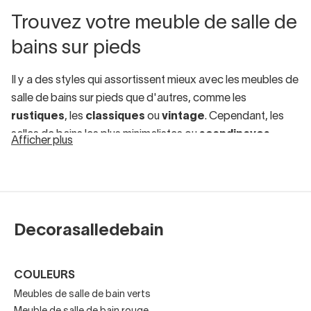
Trouvez votre meuble de salle de
bains sur pieds
Il y a des styles qui assortissent mieux avec les meubles de
salle de bains sur pieds que d'autres, comme les
rustiques
, les
classiques
ou
vintage
. Cependant, les
salles de bains les plus minimalistes ou
scandinaves
Afficher plus
préfèrent les
meubles de salle de bains suspendus
.
En revanche, les meubles de salle de bains sur pieds sont
déconseillés dans les petites salles de bains, car il existe
des modèles suspendus qui donnent une sensation de
Decorasalledebain
légèreté visuelle et rendent la pièce moins encombrée, en
offrant également suffisamment d'espace de rangement.
Donc, si votre salle de bains est petite ou étroite, un
COULEURS
meuble de salle de bains
suspendu plutôt qu'au sol est
Meubles de salle de bain verts
préférable.