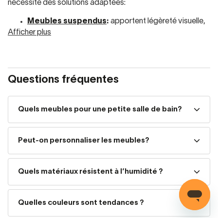
nécessite des solutions adaptées:
Meubles suspendus
:
apportent légèreté visuelle,
Afficher plus
facilitent le nettoyage, parfaits pour petites ou
moyennes salles de bain.
Meubles sur pieds
:
plus solides et classiques,
Questions fréquentes
idéaux pour grands espaces ou pour ceux qui
veulent plus de capacité de rangement.
Quels meubles pour une petite salle de bain?
Meubles auxiliaires
:
optimisent l’espace et
permettent de tout organiser sans surcharger la
Peut-on personnaliser les meubles?
pièce.
Quels matériaux résistent à l’humidité ?
Que vous recherchiez des meubles modernes,
minimalistes, économiques ou design premium
, notre
expert vous guide comme s’il était chez vous
, pour
Quelles couleurs sont tendances ?
trouver la meilleure combinaison selon votre espace et