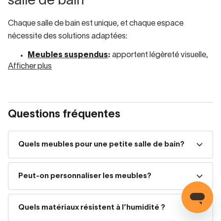
salle de bain
Chaque salle de bain est unique, et chaque espace
nécessite des solutions adaptées:
Meubles suspendus
:
apportent légèreté visuelle,
Afficher plus
facilitent le nettoyage, parfaits pour petites ou
moyennes salles de bain.
Meubles sur pieds
:
plus solides et classiques,
Questions fréquentes
idéaux pour grands espaces ou pour ceux qui
veulent plus de capacité de rangement.
Quels meubles pour une petite salle de bain?
Meubles auxiliaires
:
optimisent l’espace et
permettent de tout organiser sans surcharger la
Peut-on personnaliser les meubles?
pièce.
Quels matériaux résistent à l’humidité ?
Que vous recherchiez des meubles modernes,