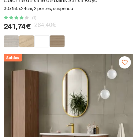
Colonne de salle de bains Sansa Royo
30x150x24cm, 2 portes, suspendu
(1)
284,40€
241,74€
Soldes