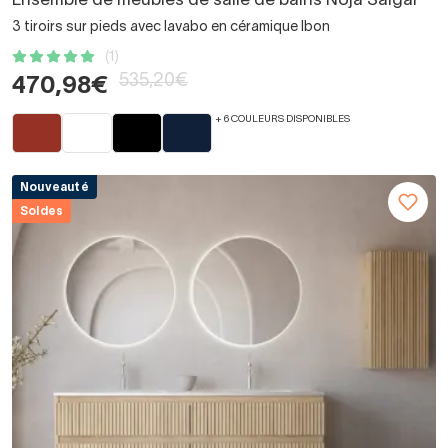
Ensemble de meubles de salle de bains Noja Salgar
3 tiroirs sur pieds avec lavabo en céramique Ibon
(1)
535,20€
470,98€
+ 6 COULEURS DISPONIBLES
Nouveauté
Soldes