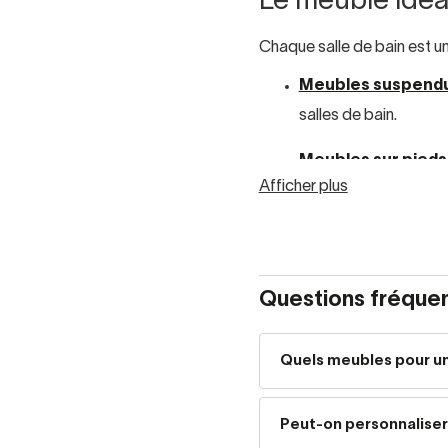
Le meuble idéa
Chaque salle de bain est u
Meubles suspend
salles de bain.
Meubles sur pieds
Afficher plus
capacité de rangeme
Meubles auxiliaire
Que vous recherchiez des
Questions fréque
guide comme s’il était 
Styles de meub
Quels meubles pour un
Notre catalogue couvre
to
Peut-on personnaliser