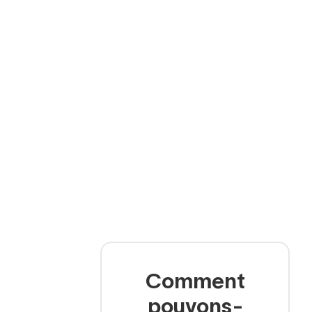
t dans votre espace et
s :
Comment
pouvons-