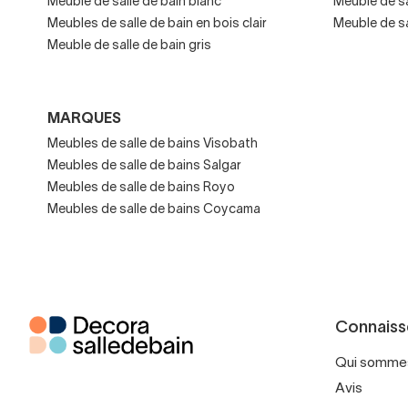
Meuble de salle de bain blanc
Meuble de sa
Répartition des tiroir
Meubles de salle de bain en bois clair
Meuble de sa
Meuble de salle de bain gris
Intégration avec lava
Notre expert vous accompa
votre routine quotidienne.
MARQUES
Meubles de salle de bains Visobath
Couleurs et fin
Meubles de salle de bains Salgar
Meubles de salle de bains Royo
Meubles de salle de bains Coycama
Donnez à votre salle de bain
Bois naturel (meilleur
Blancs
: pour luminos
Connaiss
Noirs
: élégants et 
Qui somme
Verts et bleus : tend
Avis