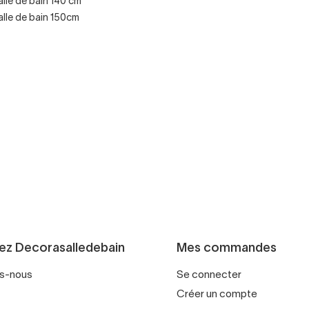
lle de bain 140 cm
s et portes
lle de bain 150cm
bo ou plan de travail
gne pas à pas, pour que chaque meuble s’intègre parfaitemen
itions tendance
 un style unique avec nos couleurs et finitions les plus populaire
es ventes)
ité et amplitude
ez Decorasalledebain
Mes commandes
modernes
s-nous
Se connecter
ances pour des salles de bain fraîches et personnalisées
Créer un compte