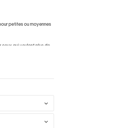
s pour petites ou moyennes
 ceux qui veulent plus de
harger la pièce.
ium
, notre expert vous
pace et votre style.
s et fonctionnels :