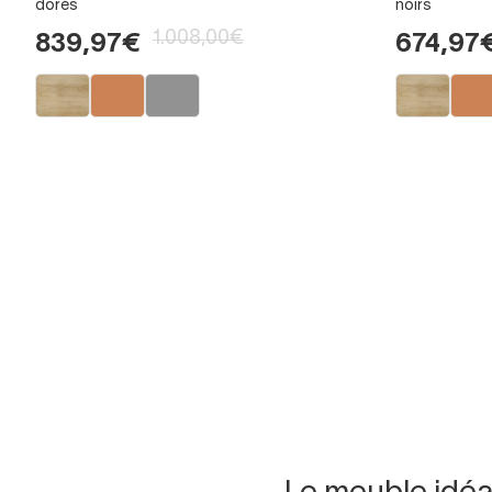
dorés
noirs
1.008,00€
839,97€
674,97