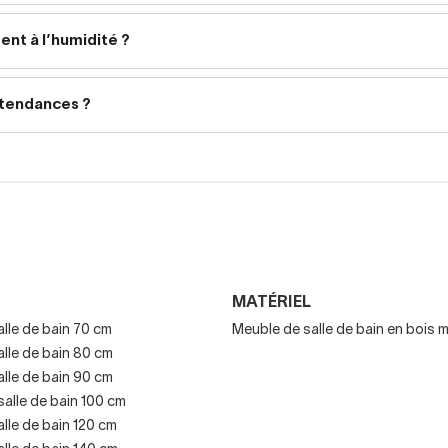
 minimalistes
ent à l’humidité ?
 en
bois naturel
 tendances ?
ns et fonctionnels
votre meuble de salle de bain
chaque meuble peut être entièrement
adapté à vos besoins :
MATÉRIEL
our votre salle de bain
lle de bain 70 cm
Meuble de salle de bain en bois 
lle de bain 80 cm
x
lle de bain 90 cm
alle de bain 100 cm
isons
lle de bain 120 cm