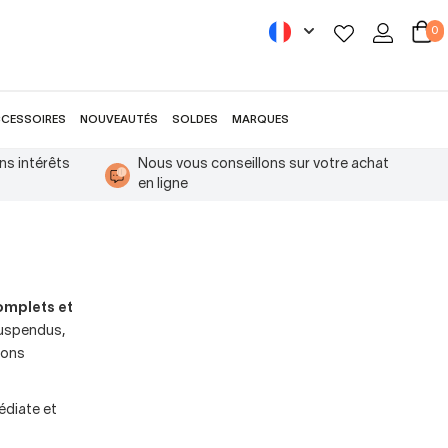
0
CESSOIRES
NOUVEAUTÉS
SOLDES
MARQUES
ns intérêts
Nous vous conseillons sur votre achat
en ligne
omplets et
suspendus,
llons
édiate et