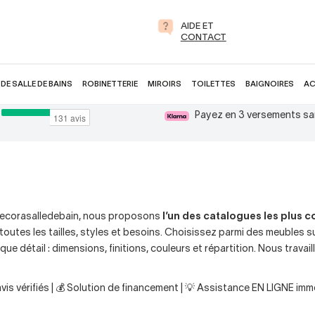
AIDE ET
CONTACT
DE SALLE DE BAINS
ROBINETTERIE
MIROIRS
TOILETTES
BAIGNOIRES
AC
Payez en 3 versements sa
z Decorasalledebain, nous proposons
l’un des catalogues les plus c
toutes les tailles, styles et besoins. Choisissez parmi des meubles 
que détail : dimensions, finitions, couleurs et répartition. Nous travai
is vérifiés | 💰 Solution de financement | 💡 Assistance EN LIGNE imm