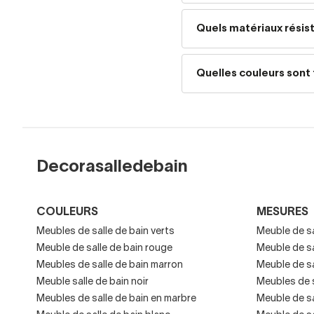
Meubles modernes et
Quels matériaux résist
Meubles nordiques
Meubles rustiques
ou
Quelles couleurs sont
Meubles industriels
Designs contemporai
Personnalisez 
Decorasalledebain
Chez Decorasalledebain, 
COULEURS
MESURES
Dimensions exactes p
Meubles de salle de bain verts
Meuble de sa
Meuble de salle de bain rouge
Meuble de sa
Finitions et matériau
Meubles de salle de bain marron
Meuble de sa
Meuble salle de bain noir
Meubles de s
Couleurs et combina
Meubles de salle de bain en marbre
Meuble de sa