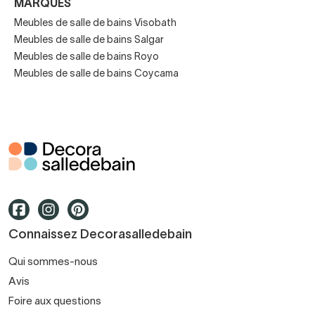
MARQUES
Notre expert vous accompagne pas à pas, pour que
chaque meuble s’intègre parfaitement dans votre espace
Meubles de salle de bains Visobath
Meubles de salle de bains Salgar
et votre routine quotidienne.
Meubles de salle de bains Royo
Meubles de salle de bains Coycama
Couleurs et finitions tendance
Donnez à votre salle de bain un style unique avec nos
couleurs et finitions les plus populaires :
Bois naturel (meilleures ventes)
Blancs
: pour luminosité et amplitude
Noirs
: élégants et modernes
Connaissez Decorasalledebain
Verts et bleus : tendances pour des salles de bain
Qui sommes-nous
fraîches et personnalisées
Avis
Foire aux questions
Disponibles en mat, brillant ou texturé selon votre style.