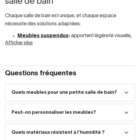
salle de bain
Chaque salle de bain est unique, et chaque espace
nécessite des solutions adaptées:
Meubles suspendus
:
apportent légèreté visuelle,
Afficher plus
facilitent le nettoyage, parfaits pour petites ou
moyennes salles de bain.
Meubles sur pieds
:
plus solides et classiques,
Questions fréquentes
idéaux pour grands espaces ou pour ceux qui
veulent plus de capacité de rangement.
Quels meubles pour une petite salle de bain?
Meubles auxiliaires
:
optimisent l’espace et
permettent de tout organiser sans surcharger la
Peut-on personnaliser les meubles?
pièce.
Quels matériaux résistent à l’humidité ?
Que vous recherchiez des meubles modernes,