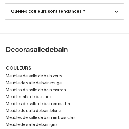
minimalistes, économiques ou design premium
, notre
expert vous guide comme s’il était chez vous
, pour
Quelles couleurs sont tendances ?
trouver la meilleure combinaison selon votre espace et
votre style.
Styles de meubles de salle de
Decorasalledebain
bain
Notre catalogue couvre
tous les styles
pour créer des
COULEURS
espaces personnalisés, esthétiques et fonctionnels :
Meubles de salle de bain verts
Meuble de salle de bain rouge
Meubles modernes et minimalistes
Meubles de salle de bain marron
Meubles nordiques
Meuble salle de bain noir
Meubles de salle de bain en marbre
Meubles rustiques
ou en
bois naturel
Meuble de salle de bain blanc
Meubles de salle de bain en bois clair
Meubles industriels
Meuble de salle de bain gris