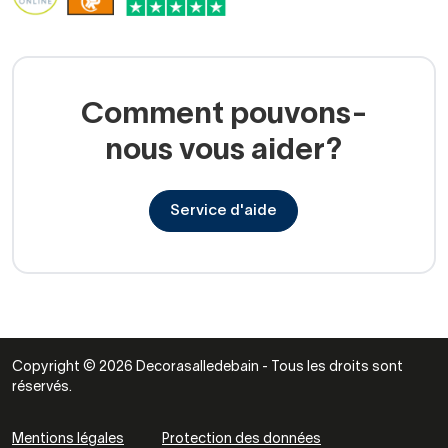
ordonnée et harmonieuse,
avec des options
économiques
ou design premium
, selon votre budget
et style.
Comment pouvons-
Matériaux durables et résistants /
nous vous aider?
Materiales resistentes y
duraderos
Service d'aide
Tous nos meubles sont préparés pour la salle de bain :
MDF et panneaux haute densité
Stratifiés résistants
Copyright © 2026 Decorasalledebain - Tous les droits sont
Bois traité pour l’humidité
réservés.
Finitions laquées et vernies
Mentions légales
Protection des données