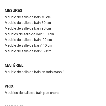
Designs contemporains et fonctionnels
MESURES
Meuble de salle de bain 70 cm
Personnalisez votre meuble de
Meuble de salle de bain 80 cm
salle de bain
Meuble de salle de bain 90 cm
Meubles de salle de bain 100 cm
Chez Decorasalledebain, chaque meuble peut être
Meuble de salle de bain 120 cm
entièrement
adapté à vos besoins :
Meuble de salle de bain 140 cm
Meuble de salle de bain 150cm
Dimensions exactes pour votre salle de bain
Finitions et matériaux
MATÉRIEL
Meuble de salle de bain en bois massif
Couleurs et combinaisons
Répartition des tiroirs et portes
PRIX
Meubles de salle de bain pas chers
Intégration avec lavabo ou plan de travail