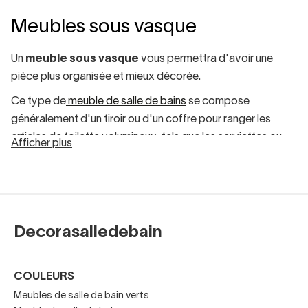
Meubles sous vasque
Un
meuble sous vasque
vous permettra d'avoir une
pièce plus organisée et mieux décorée.
Ce type de
meuble de salle de bains
se compose
généralement d'un tiroir ou d'un coffre pour ranger les
articles de toilette volumineux, tels que les serviettes ou
Afficher plus
les peignoirs.
Il existe un meuble sous vasque idéal pour chaque famille.
Si l'espace de votre salle de bains est l
limité
, ne vous
inquiétez pas. Vous pouvez acheter un
meuble de salle
Decorasalledebain
de bains de faible profondeur
.
Ils ont moins de 35 cm de profondeur, ce qui est idéal pour
COULEURS
les salles de bains étroites ou encombrées. Vous pourrez
Meubles de salle de bain verts
ainsi profiter des fonctionnalités d'un meuble à tiroirs de