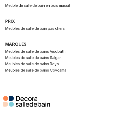
En ce qui concerne l'emplacement, il y a également de la
Meuble de salle de bain en bois massif
variété :
Ils sont généralement posés au sol et il existe des modèles
PRIX
à roulettes.
Meubles de salle de bain pas chers
Pour les espaces encombrés, il existe des
options
suspendues
, qui laissent l'espace en dessous libre.
MARQUES
Meubles de salle de bains Visobath
Meubles de salle de bains Salgar
Comment combiner un meuble
Meubles de salle de bains Royo
Meubles de salle de bains Coycama
sous vasque ?
Vous vous inquiétez peut-être de l'aspect et de la
fonctionnalité de votre salle de bains si vous décidez
d'installer un meuble sous vasque de salle de bains.
La vérité est que nous avons une large gamme de
meubles auxiliaires
dans notre catalogue :