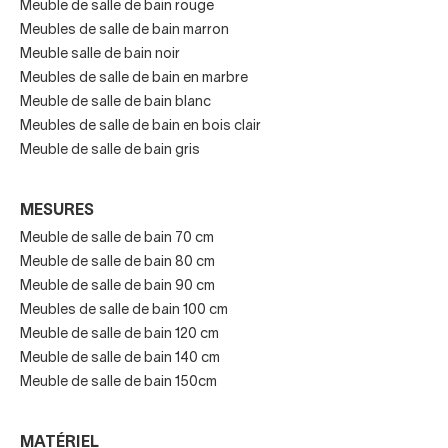
Meuble de salle de bain rouge
salle de bains sans renoncer à une mobilité confortable.
Meubles de salle de bain marron
Meuble salle de bain noir
Meubles de salle de bain en marbre
À quoi ressemble un meuble
Meuble de salle de bain blanc
Meubles de salle de bain en bois clair
sous vasque ?
Meuble de salle de bain gris
Lorsque vous allez
choisir un meuble
sous vasque pour
MESURES
votre maison, vous pourrez vérifier qu'il en existe
Meuble de salle de bain 70 cm
différents types :
Meuble de salle de bain 80 cm
Vous avez déjà vu qu'il y en a avec une faible profondeur,
Meuble de salle de bain 90 cm
avec moins de 35 cm, mais vous avez aussi à votre
Meubles de salle de bain 100 cm
disposition les
meubles sous vasque avec une profondeur
Meuble de salle de bain 120 cm
standard
,qui peuvent avoir 40-45 cm..
Meuble de salle de bain 140 cm
Meuble de salle de bain 150cm
Vous trouverez également beaucoup de
flexibilité
en
termes de
largeur
, de 60 cm à 120 cm.
MATÉRIEL