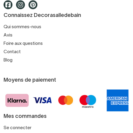
Si vous avez besoin de gagner de l'espace, choisissez de
Connaissez Decorasalledebain
combiner votre meuble sous vasque avec une
étagère de
salle de bains suspendue
.
Qui sommes-nous
Avis
Une
étagère
à tiroir ne prendra pas beaucoup de place et
vous offrira un rangement supplémentaire sans entraver la
Foire aux questions
mobilité.
Contact
Blog
Moyens de paiement
Mes commandes
Se connecter