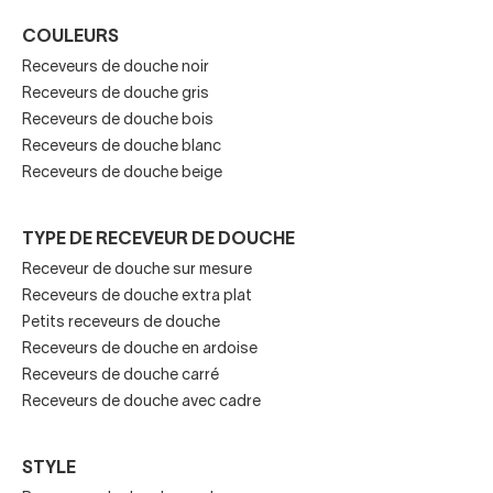
Les receveurs de douche en résine sont fabriqués à partir
COULEURS
d’un mélange de polymères et de charges minérales
Receveurs de douche noir
comme le quartz ou le marbre, puis recouverts d’un
gel
Receveurs de douche gris
coat sanitaire
pour garantir une meilleure durabilité.
Receveurs de douche bois
Ce procédé améliore :
Receveurs de douche blanc
Receveurs de douche beige
résistance aux taches
imperméabilité
TYPE DE RECEVEUR DE DOUCHE
Receveur de douche sur mesure
durée de vie
Receveurs de douche extra plat
Petits receveurs de douche
facilité de nettoyage
Receveurs de douche en ardoise
Receveurs de douche carré
Design et personnalisation
Receveurs de douche avec cadre
Les receveurs en résine sont disponibles dans de
STYLE
nombreuses finitions :