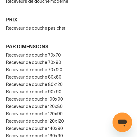
Receveurs de douche moderne
Blanc
PRIX
Gris
Receveur de douche pas cher
Noir
PAR DIMENSIONS
Beige
Receveur de douche 70x70
Effet pierre
Receveur de douche 70x90​
Receveur de douche 70x120
Effet ardoise
Receveur de douche 80x80
Receveur de douche 80x120
Effet bois ou textures modernes
Receveur de douche 90x90
Receveur de douche 100x90
Cela permet une
intégration parfaite dans tous les
Receveur de douche 120x80
styles de salle de bain.
Receveur de douche 120x90​
Receveur de douche 120x120​
Pourquoi choisir
Receveur de douche 140x90​
Receveur de douche 160x90