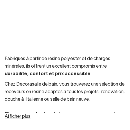
Fabriqués à partir de résine polyester et de charges
minérales, ils offrent un excellent compromis entre
durabilité, confort et prix accessible
.
Chez Decorasalle de bain, vous trouverez une sélection de
receveurs en résine adaptés à tous les projets : rénovation,
douche à l’italienne ou salle de bain neuve.
Pourquoi choisir un receveur de
Afficher plus
douche en résine?