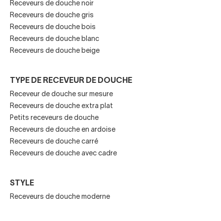
Receveurs de douche noir
comme le quartz ou le marbre, puis recouverts d’un
gel
Receveurs de douche gris
coat sanitaire
pour garantir une meilleure durabilité.
Receveurs de douche bois
Ce procédé améliore :
Receveurs de douche blanc
Receveurs de douche beige
résistance aux taches
imperméabilité
TYPE DE RECEVEUR DE DOUCHE
Receveur de douche sur mesure
durée de vie
Receveurs de douche extra plat
Petits receveurs de douche
facilité de nettoyage
Receveurs de douche en ardoise
Receveurs de douche carré
Design et personnalisation
Receveurs de douche avec cadre
Les receveurs en résine sont disponibles dans de
STYLE
nombreuses finitions :
Receveurs de douche moderne
Blanc