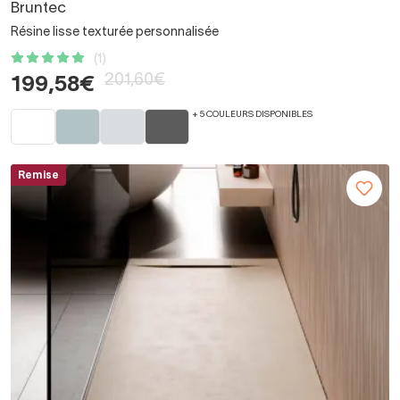
Bruntec
Résine lisse texturée personnalisée
(1)
201,60€
199,58€
+ 5 COULEURS DISPONIBLES
Remise