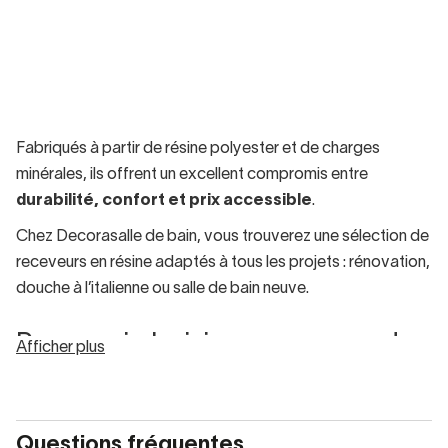
Fabriqués à partir de résine polyester et de charges
minérales, ils offrent un excellent compromis entre
durabilité, confort et prix accessible
.
Chez Decorasalle de bain, vous trouverez une sélection de
receveurs en résine adaptés à tous les projets : rénovation,
douche à l’italienne ou salle de bain neuve.
Pourquoi choisir un receveur de
Afficher plus
douche en résine?
Le succès de la résine repose sur des avantages concrets :
Questions fréquentes