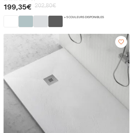
202,80€
199,35€
+ 5 COULEURS DISPONIBLES