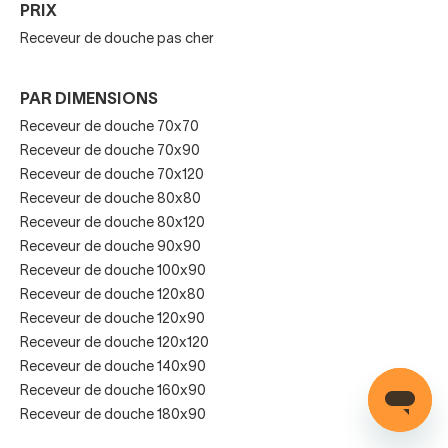
PRIX
Gris
Receveur de douche pas cher
Noir
PAR DIMENSIONS
Beige
Receveur de douche 70x70
Effet pierre
Receveur de douche 70x90​
Receveur de douche 70x120
Effet ardoise
Receveur de douche 80x80
Receveur de douche 80x120
Effet bois ou textures modernes
Receveur de douche 90x90
Receveur de douche 100x90
Cela permet une
intégration parfaite dans tous les
Receveur de douche 120x80
styles de salle de bain.
Receveur de douche 120x90​
Receveur de douche 120x120​
Pourquoi choisir
Receveur de douche 140x90​
Receveur de douche 160x90
Decorasalledebain
Receveur de douche 180x90​