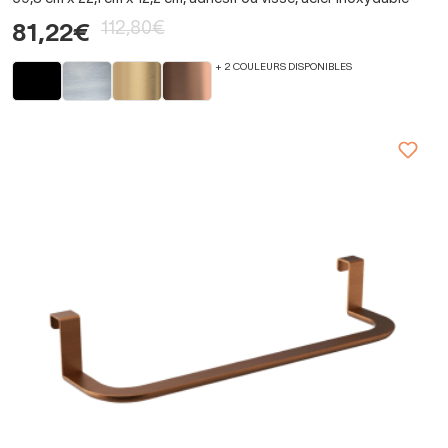
112,80€
81,22€
+ 2 COULEURS DISPONIBLES