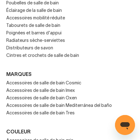
Poubelles de salle de bain
Éclairage de la salle de bain
Accessoires mobilité réduite
Tabourets de salle de bain
Accessoires de salle de bains de
Poignées et barres d'appui
base
Radiateurs sèche-serviettes
Distributeurs de savon
Distributeurs de savon/porte-savonnette.
Cintres et crochets de salle de bain
Porte-brosses à dents avec gobelet.
MARQUES
Porte-papier hygiénique.
Accessoires de salle de bain Cosmic
Accessoires de salle de bain Imex
Porte-serviettes
.
Accessoires de salle de bain Oxen
Accessoires de salle de bain Mediterránea del baño
Porte-balai hygiénique.
Accessoires de salle de bain Tres
Ce sont les
indispensables
de toute salle de bains, mais
il y en a d'autres: étagères, tablettes, corbeilles à papier,
COULEUR
tabourets, etc. Quant au type de fixation, il y en a ceux qui