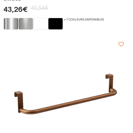
45,54€
43,26€
+ 7 COULEURS DISPONIBLES