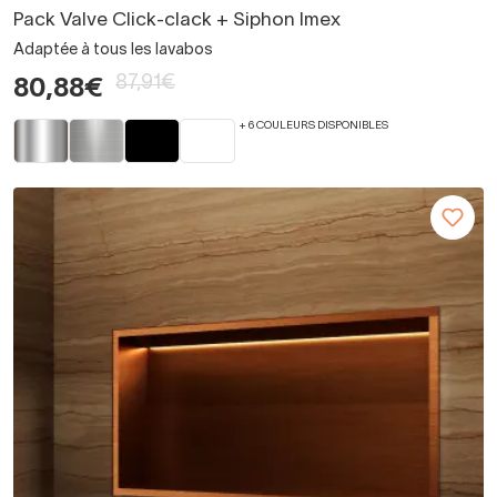
Pack Valve Click-clack + Siphon Imex
Adaptée à tous les lavabos
87,91€
80,88€
+ 6 COULEURS DISPONIBLES