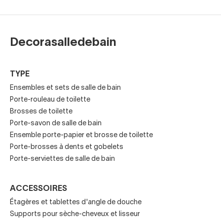
Mais quels sont les
accessoires essentiels
pour une
salle de bains? Chez Decorasalledebain, nous avons la
Decorasalledebain
réponse.
Avant d'acheter vos accessoires de salle de bains
modernes, vous devriez réfléchir aux
questions
TYPE
suivantes:
Ensembles et sets de salle de bain
Porte-rouleau de toilette
Est-ce que vos enfants utilisent la même salle de
Brosses de toilette
bains?
Porte-savon de salle de bain
Ensemble porte-papier et brosse de toilette
Elle sera utilisée par des personnes âgées ou des
Porte-brosses à dents et gobelets
personnes à mobilité réduite?
Porte-serviettes de salle de bain
Vous avez une petite ou grande salle de bains?
ACCESSOIRES
La salle de bains est-elle encombrée ou plutôt
Étagères et tablettes d'angle de douche
Supports pour sèche-cheveux et lisseur
dégagée?