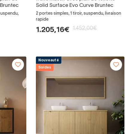
 Bruntec
Solid Surface Evo Curve Bruntec
, suspendu,
2 portes simples, 1 tiroir, suspendu, livraison
rapide
1.452,00€
1.205,16€
Nouveauté
Soldes