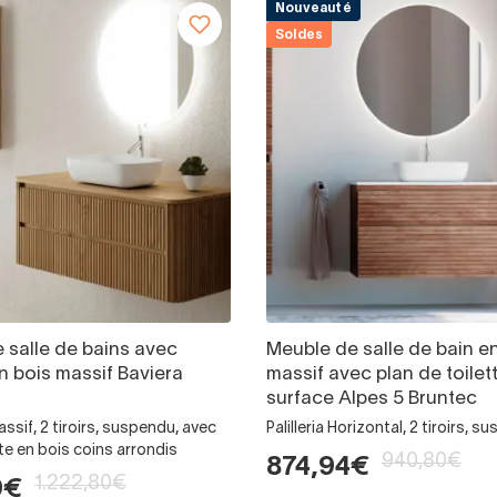
Nouveauté
Soldes
 salle de bains avec
Meuble de salle de bain e
n bois massif Baviera
massif avec plan de toilet
surface Alpes 5 Bruntec
assif, 2 tiroirs, suspendu, avec
Palilleria Horizontal, 2 tiroirs, 
tte en bois coins arrondis
940,80€
874,94€
1.222,80€
9€