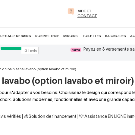
AIDE ET
CONTACT
DE SALLE DE BAINS
ROBINETTERIE
MIROIRS
TOILETTES
BAIGNOIRES
AC
Payez en 3 versements sa
 de bain sans lavabo (option lavabo et miroir)
lavabo (option lavabo et miroir)
pour s'adapter à vos besoins. Choisissez le design qui correspond l
re choix. Solutions modernes, fonctionnelles et avec une grande capac
is vérifiés | 💰 Solution de financement | 💡 Assistance EN LIGNE imm