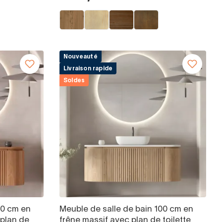
Nouveauté
Livraison rapide
Soldes
00 cm en
Meuble de salle de bain 100 cm en
 plan de
frêne massif avec plan de toilette