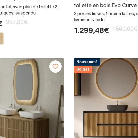
toilette en bois Evo Curve
izontal, avec plan de toilette 2
étriques, suspendu
2 portes lisses, 1 tiroir à lattes
livraison rapide
952,80€
€
1.560,00€
1.299,48€
Nouveauté
Soldes