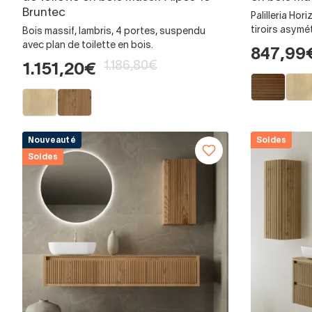
Bruntec
Palilleria Hor
tiroirs asym
Bois massif, lambris, 4 portes, suspendu
avec plan de toilette en bois.
847,99
1.186,80€
1.151,20€
Nouveauté
Soldes
Soldes