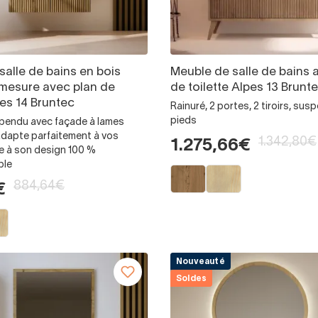
salle de bains en bois
Meuble de salle de bains 
 mesure avec plan de
de toilette Alpes 13 Brunt
pes 14 Bruntec
Rainuré, 2 portes, 2 tiroirs, su
pieds
spendu avec façade à lames
’adapte parfaitement à vos
1.342,80€
1.275,66€
e à son design 100 %
ble
884,64€
€
Nouveauté
Soldes