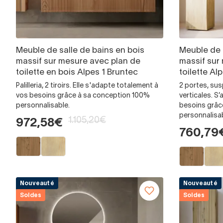
Meuble de salle de bains en bois
Meuble de 
massif sur mesure avec plan de
massif sur
toilette en bois Alpes 1 Bruntec
toilette Al
Palilleria, 2 tiroirs. Elle s'adapte totalement à
2 portes, su
vos besoins grâce à sa conception 100%
verticales. S
personnalisable.
besoins grâc
personnalisa
1.105,20€
972,58€
760,79
Nouveauté
Nouveauté
Soldes
Soldes