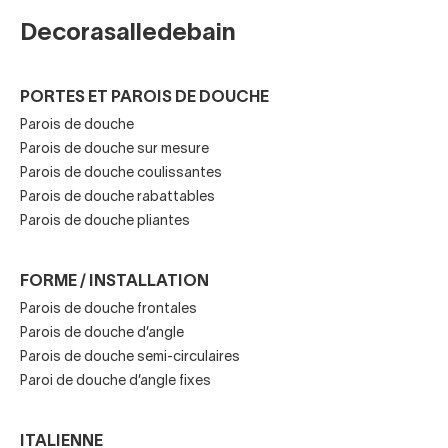
Quels sont les types de parois de
Decorasalledebain
douche?
Lorsque vous cherchez des parois pour enfermer les
PORTES ET PAROIS DE DOUCHE
receveurs, vous verrez qu'il en existe différents types en
Parois de douche
fonction du type d'ouverture ou de la composition.
Parois de douche sur mesure
Parois de douche coulissantes
Parois de douche rabattables
Selon l'ouverture, il existe des parois de douche:
Parois de douche pliantes
Coulissante.
Rabattable ou pivotante.
FORME / INSTALLATION
Parois de douche frontales
Pliante.
Parois de douche d’angle
Fixe.
Parois de douche semi-circulaires
Paroi de douche d’angle fixes
Selon leur composition, il existe les suivantes:
ITALIENNE