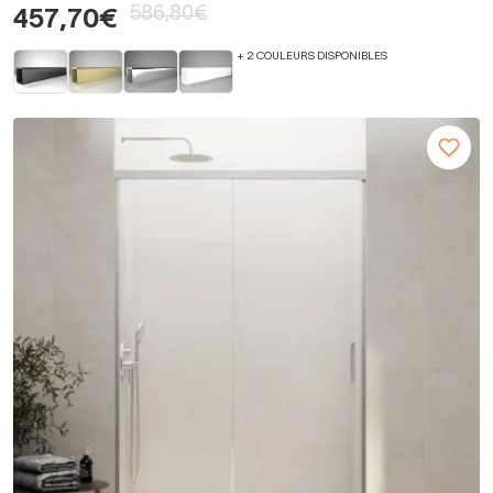
586,80€
457,70€
+ 2 COULEURS DISPONIBLES