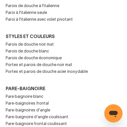
Parois de douche frontales
:
Ce sont celles qui vont
Parois de douche à l’italienne
d'un mur à l'autre lorsque le receveur est situé entre trois
Paroi à l’italienne seule
murs. Elles peuvent mesurer la même largeur que le
Paroi à l’italienne avec volet pivotant
receveur ou un peu moins, en fonction des profils
d'aluminium ou de compensation. Pour les receveurs de
STYLES ET COULEURS
douche d'angle, il y a les parois de douche frontales avec
Parois de douche noir mat
un côté fixe, parfois appelées parois de douche d'angle.
Parois de douche blanc
Parois de douche d'angle
:
Une paroi de douche d'angle
Parois de douche économique
Portes et parois de douche noir mat
est celle qui ferme un receveur d'angle en offrant un accès
Portes et parois de douche acier inoxydable
confortable par l'angle du receveur. Elles peuvent avoir
plusieurs ouvertures mais elles ont normalement quatre
panneaux en verre trempé
PARE-BAIGNOIRE
Pare baignoire blanc
Parois de douche fixe
:
Une paroi de douche à accès fixe
Pare-baignoires frontal
et ouvert peut avoir ou non une petite porte mobile (pour
Pare-baignoires d'angle
garantir un peu plus d'étanchéité). Elles ne ferment pas
Pare-baignoire d'angle coulissant
complètement l'espace de douche et couvrent la zone
Pare-baignoire frontal coulissant