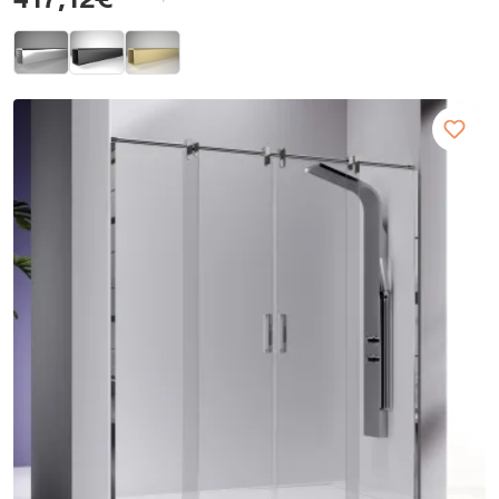
417,12€