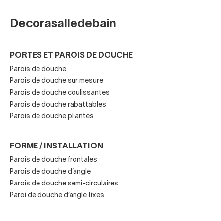
Une paroi de douche pas chère permet de bénéficier :
Decorasalledebain
D'une protection efficace contre les
projections d'eau
PORTES ET PAROIS DE DOUCHE
Parois de douche
D'un équipement durable adapté à un usage
Parois de douche sur mesure
quotidien
Parois de douche coulissantes
Parois de douche rabattables
D'un investissement maîtrisé pour la
Parois de douche pliantes
rénovation de la salle de bain
FORME / INSTALLATION
Pour de nombreux projets, les modèles économiques
représentent ainsi l'une des meilleures solutions pour
Parois de douche frontales
Parois de douche d’angle
optimiser son budget sans renoncer à l'essentiel.
Parois de douche semi-circulaires
Paroi de douche d’angle fixes
Les différents types de parois de
douche économiques