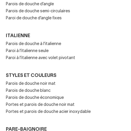
sensation de froid très désagréable.
Parois de douche d’angle
En outre, en choisissant une paroi de douche pour votre
Parois de douche semi-circulaires
Paroi de douche d’angle fixes
salle de bain, vous investissez également dans la sécurité,
car beaucoup incluent des verres trempés de haute
résistance et évitent les éclaboussures.
ITALIENNE
Parois de douche à l’italienne
Clés avant d'acheter une
Paroi à l’italienne seule
Paroi à l’italienne avec volet pivotant
paroi de douche
Cependant, pour choisir le modèle le plus approprié, vous
STYLES ET COULEURS
devrez consulter toutes les options que vous avez à votre
Parois de douche noir mat
disposition et
analyser les caractéristiques de
Parois de douche blanc
l’espace disponible
.
Parois de douche économique
Portes et parois de douche noir mat
Si vous recherchez des parois de douche ou des pare-
Portes et parois de douche acier inoxydable
baignoires, commencez par vous poser les questions
suivantes :
PARE-BAIGNOIRE