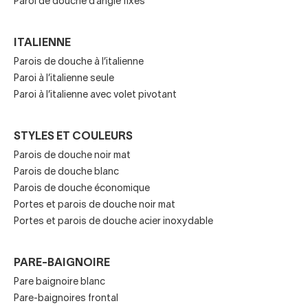
Paroi de douche d’angle fixes
salle de bain, vous investissez également dans la sécurité,
car beaucoup incluent des verres trempés de haute
résistance et évitent les éclaboussures.
ITALIENNE
Parois de douche à l’italienne
Clés avant d'acheter une
Paroi à l’italienne seule
Paroi à l’italienne avec volet pivotant
paroi de douche
Cependant, pour choisir le modèle le plus approprié, vous
STYLES ET COULEURS
devrez consulter toutes les options que vous avez à votre
Parois de douche noir mat
disposition et
analyser les caractéristiques de
Parois de douche blanc
l’espace disponible
.
Parois de douche économique
Portes et parois de douche noir mat
Si vous recherchez des parois de douche ou des pare-
Portes et parois de douche acier inoxydable
baignoires, commencez par vous poser les questions
suivantes :
PARE-BAIGNOIRE
Qui va utiliser la paroi de douche ?
Pare baignoire blanc
Pare-baignoires frontal
Quel est l'espace disponible ?