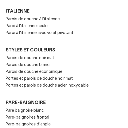
car beaucoup incluent des verres trempés de haute
résistance et évitent les éclaboussures.
ITALIENNE
Parois de douche à l’italienne
Clés avant d'acheter une
Paroi à l’italienne seule
Paroi à l’italienne avec volet pivotant
paroi de douche
Cependant, pour choisir le modèle le plus approprié, vous
STYLES ET COULEURS
devrez consulter toutes les options que vous avez à votre
Parois de douche noir mat
disposition et
analyser les caractéristiques de
Parois de douche blanc
l’espace disponible
.
Parois de douche économique
Portes et parois de douche noir mat
Si vous recherchez des parois de douche ou des pare-
Portes et parois de douche acier inoxydable
baignoires, commencez par vous poser les questions
suivantes :
PARE-BAIGNOIRE
Qui va utiliser la paroi de douche ?
Pare baignoire blanc
Pare-baignoires frontal
Quel est l'espace disponible ?
Pare-baignoires d'angle