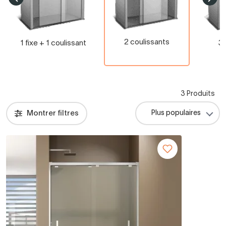
2 coulissants
1 fixe + 1 coulissant
3 
3 Produits
Montrer filtres