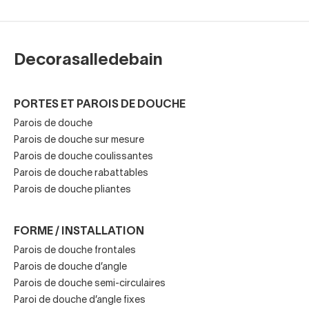
vendues en raison de leurs avantages pratiques et
de la simplicité de leur conception
. Les portes
coulissantes permettent une meilleure utilisation de
Decorasalledebain
l'espace disponible. En particulier dans les salles de bains
petites ou encombrées, c'est un type d'ouverture qui n’a
pas besoin de centimètres supplémentaires d'espace libre
PORTES ET PAROIS DE DOUCHE
pour manipuler les portes, comme c'est le cas avec les
Parois de douche
parois de douche pliantes
.
Parois de douche sur mesure
Parois de douche coulissantes
Elles sont étanches, accessibles (surtout lorsqu'elles n'ont
Parois de douche rabattables
pas de profilés inférieur) et faciles à nettoyer (beaucoup
Parois de douche pliantes
intègrent un système d'ouverture de la porte).
FORME / INSTALLATION
Parois de douche frontales
Parois de douche coulissantes
Parois de douche d’angle
avec ou sans profilés
Parois de douche semi-circulaires
Paroi de douche d’angle fixes